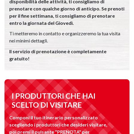
disponibilità delle attività, ti consigliamo di
prenotare con qualche giorno di anticipo. Se prenoti
per il fine settimana, ti consigliamo di prenotare
entro la giornata del Giovedì.
Ti metteremo in contatto e organizzeremo la tua visita
nei minimi dettagli.
Il servizio di prenotazione è completamente
gratuito!
I PRODUTTORI CHE HAI
SCELTO DI VISITARE
Componi il tuo itinerario personalizzato
scegliendo i produttori che desideri visitare,
poi premi il pulsante "PRENOTA" per