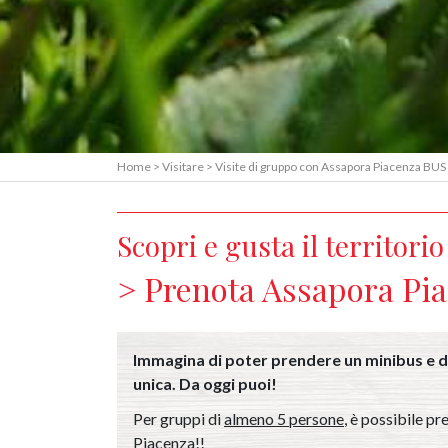
Home
>
Visitare
>
Visite di gruppo con Assapora Piacenza BUS
Scopri e gusta il territori
Prenota Assapora Pi
Immagina di poter prendere un minibus e di 
unica. Da oggi puoi!
Per gruppi di
almeno 5 persone
, è possibile p
Piacenza!!