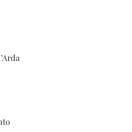
d’Arda
nto