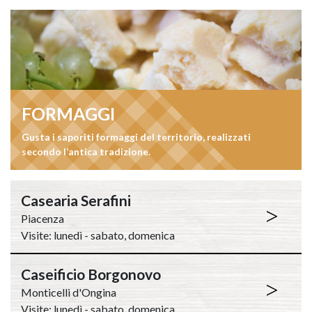
FORMAGGI
Gusta i saporiti formaggi del territorio, realizzati
secondo l’antica tradizione.
Casearia Serafini
>
Piacenza
Visite: lunedì - sabato, domenica
Caseificio Borgonovo
>
Monticelli d'Ongina
Visite: lunedì - sabato, domenica