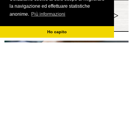
la navigazione ed effettuare statistiche
Il Fucorè
>
anonime.
Più informazioni
Borgonovo Val Tidone (PC)
Visite: Tutti i giorni su appuntamento
Ho capito
ALTRE BONTÀ
Vieni a conoscere le altre gustose produzioni che
puoi trovare a Piacenza
Agriturismo Pradonico
>
Calendasco