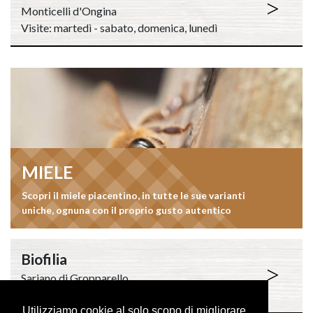
>
Monticelli d'Ongina
Visite: martedì - sabato, domenica, lunedì
MIELE
Scopri il miele piacentino, in tutte le sue varianti
uniche, ognuna con il proprio gusto autentico
Biofilia
>
Sariano di Gropparello
Visite: venerdì, sabato
Utilizziamo cookie al solo scopo di migliorare