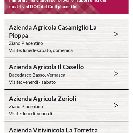
Immergiti nei vigneti per provare i sapori unici dei
nostri vini DOC dei Colli piacentini
Azienda Agricola Casamiglio La
>
Pioppa
Ziano Piacentino
Visite: lunedì-sabato, domenica
Azienda Agricola Il Casello
>
Bacedasco Basso, Vernasca
Visite: venerdì - sabato
Azienda Agricola Zerioli
>
Ziano Piacentino
Visite: lunedì-venerdì
Azienda Vitivinicola La Torretta